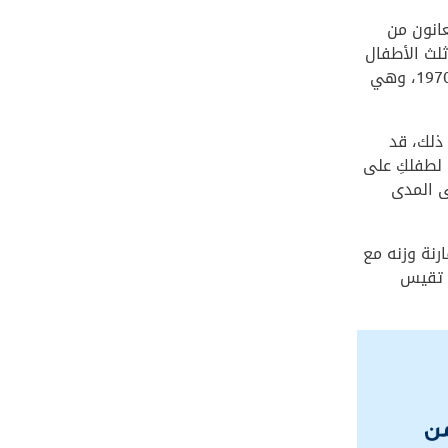
عانون من
2008، تبيّن أن أكثر من ثلث الأطفال
في المنطقة يعانون من السمنة، ما يشكل قفزة كبيرة من أقل من 5٪ في عام 1970، وهي
ذلك، قد
 لطفلكِ على
ى المدى
رنة وزنه مع
خرين من نفس عمره باستخدام بيانات من منظمة الصحة العالمية (WHO) تقيس