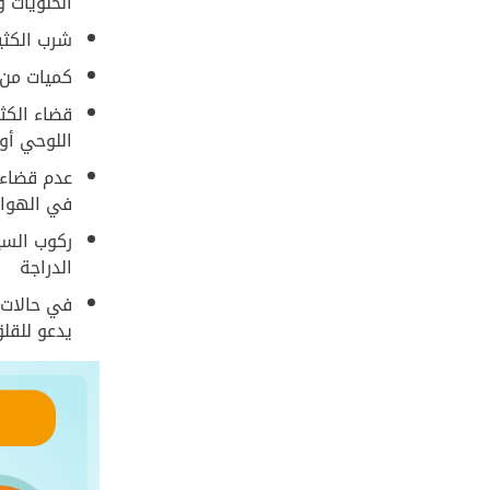
الحلويات 
شرب الكثي
كميات من 
قضاء الكث
اللوحي أو
عدم قضاء 
في الهواء
ركوب السي
الدراجة
في حالات ن
يدعو للقل