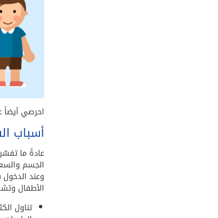
احرصي أيضاً 
أسباب ال
عادةً ما تفسّ
الجسم والسعرا
وعند الدخول ف
الأطفال وتشم
تناول الكث