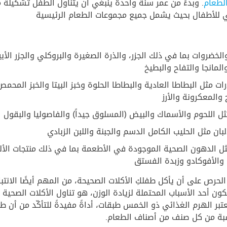
لطعام
. وبدءً من عمر سنة واحدة ينبغي أن يتناول الطفل تشكيلة 
 للأطفال بحيث يشمل جميع مجموعات الطعام الرئيسية
لخضروات بما في ذلك الجزر، والذرة الصغيرة والبروكلي والجزر الأب
لمانجا والتفاح والبطيخ
ات مثل البطاطا العادية والبطاطا الحلوة وخبز البيتا والخبز المحمص
 والمعكرونة والأرز
ثل اللحوم والأسماك والبيض (المسلوق جيداً) والفاصوليا والبقول
لبان مثل الحليب الكامل الدسم والجبنة واللبن الزبادي
ل الدهون الصحية الموجودة في الأطعمة بما في ذلك منتجات الألب
والأفوكادو وزبدة الفستق
الحرص على أن يأكل طفلكِ الأكلات الصحيحة، من المهم أيضًا الانتبا
كون أحد الأسباب المحتملة لزيادة الوزن، هو تناول الأكلات الصحية
عتبر الهرم الغذائي ذو الخمس طبقات، أداةً مفيدةً للتأكّد من أن ط
سبة من كل صنف من أصناف الطعام.