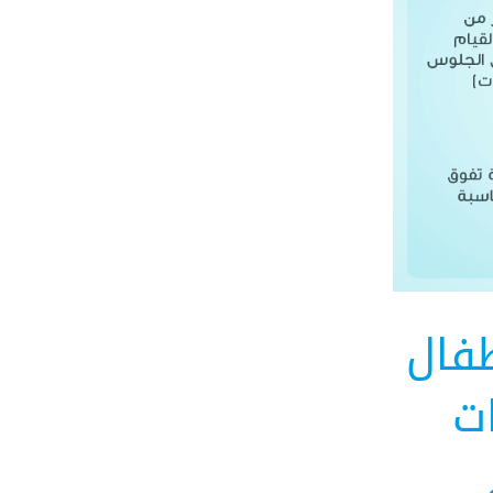
طفال
ات