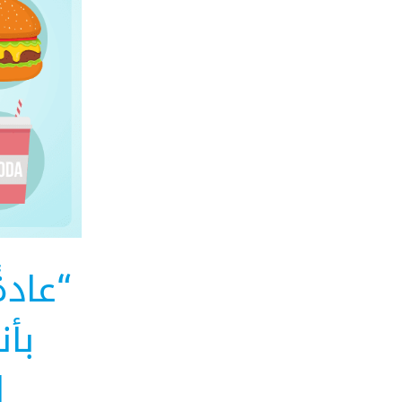
“عادة
بأن
ا