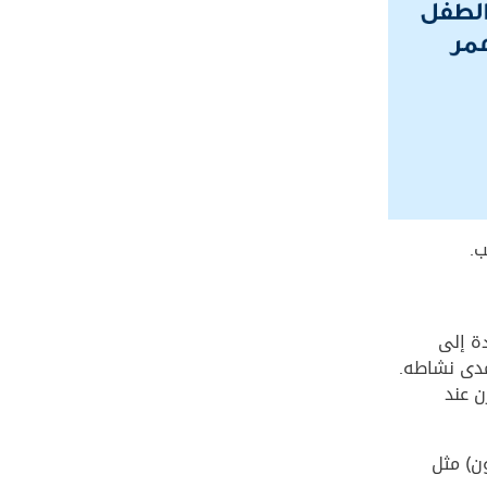
ب.
دة إلى
مدى نشاطه.
ن عند
ون) مثل