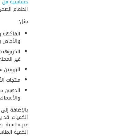
حساسية من ا
الطعام الصحي
مثل:
الفاكهة وا
والأجاص وا
الكربوهيدر
غير المملح
البروتين م
منتجات الأ
الدهون مث
والأسماك 
بالإضافة إلى 
الكميات. قد ي
غير مناسبة. ي
الكمية المنا