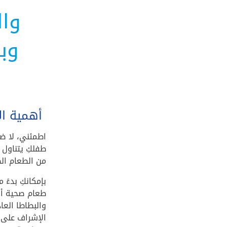
وال
وب
أهمية ال
اطمئني، لا ض
طفلكِ يتناول 
من الطعام الص
بإمكانكِ بدءً 
طعام صحية أول
والبطاطا العاد
الإشراف على ا