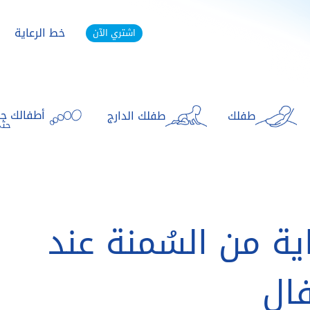
خط الرعاية
اشتري الآن
أطفالك جا
طفلك
طفلك الدارج
حتى
ية من السُمنة عند
فال