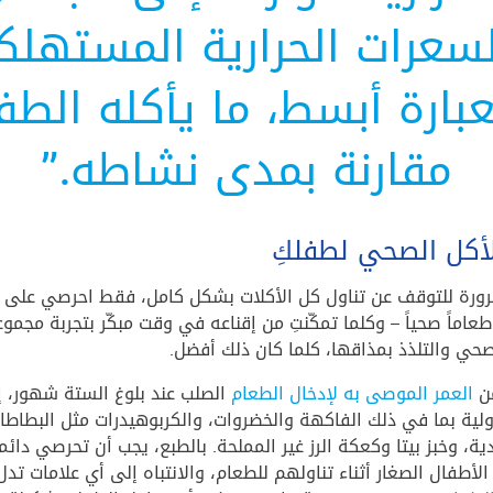
سعرات الحرارية المستهلك
عبارة أبسط، ما يأكله الطف
مقارنة بمدى نشاطه.”
أكل الصحي لطفلكِ
رورة للتوقف عن تناول كل الأكلات بشكل كامل، فقط احرصي على ال
طعاماً صحياً – وكلما تمكّنتِ من إقناعه في وقت مبكّر بتجربة مجم
حي والتلذذ بمذاقها، كلما كان ذلك أفضل.
من
العمر الموصى به لإدخال الطعام
الصلب عند بلوغ الستة شهور، إ
ية بما في ذلك الفاكهة والخضروات، والكربوهيدرات مثل البطاطا 
ية، وخبز بيتا وكعكة الرز غير المملحة. بالطبع، يجب أن تحرصي دائما
لأطفال الصغار أثناء تناولهم للطعام، والانتباه إلى أي علامات تد