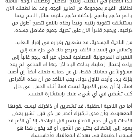
تبدأ العظام في التصلب، وتتيح الحاجبان وعضلات الوجه النامية
لطفلكِ القيام بمجموعة من تعابير الوجه. وقد نما لطفلك الآن
براعم تذوق وأصبح بإمكانه تذوق حلاوة سائل الرحم بينما
يستنشقه لتقوية رئتيه. وتبدأ رجلاه بالنمو لتصبح أطول من
ذراعيه، ويصبح قادراً الآن على تحريك جميع مفاصل جسده.
من الناحية الجسدية، قد تشعرين بغزارة في إفراز اللعاب،
وتعانين من إنسداد الأنف. ويرجع ذلك في جزء منه إلى
التغيرات الهرمونية المصاحبة للحمل، غير أنه يرجع غالباً إلى
زيادة إحتمال إصابتك بنزلات البرد لأن جهازك المناعي لم يعد
مسؤولاً عن حمايتك فقط، بل عن حماية طفلكِ أيضاً. إن أُصبت
بنزلة برد، وأردت تناول دواء، يجب التأكد من أن هذه الأقراص
آمنة، إذ أن بعض الأدوية ليست آمنة أثناء الحمل. في حال
كنت تشكين في أي شيء، عليكِ بإستشارة الطبيب.
أما من الناحية العقلية، قد تشعرين أن ذاكرتك ليست بقوتها
المعهودة، وأن مدى تركيزك أقصر من ذي قبل. تشير بعض
الأبحاث إلى أن حجم الدماغ يتغير قبل الولادة، إلا أن الأمر قد
يعود إلى إنشغالكِ بكثير من الأمور، أو قد يكون هذا هو
أسلوب الطبيعة في تهدئة إنفعالاتك وأحاسيسك.