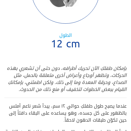
الطول
12 cm
بإمكان طفلكِ الآن تحريك أطرافه، دون حتى أن تشعري بهذه
الحركات، وتظهر أوجاع وأعراض أخرى متعلقة بالحمل، مثل
الصداع، وحرقة المعدة وما إلى ذلك. ولكن اطمئني، بإمكانكِ
القيام ببعض الخطوات لتخفيف أو منع ذلك من الحدوث.
عندما يصبح طول طفلكِ حوالي ١٢ سم، يبدأ شعر ناعم أملس
بالظهور على كل جسده، وهو يساعده على البقاء دافئاً إلى
حين تكوّن طبقات الدهون لاحقاً.