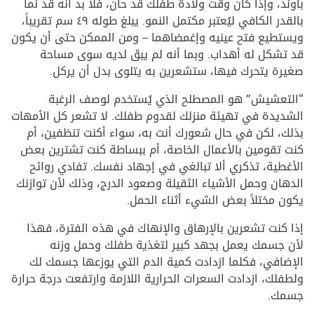
باوند، وإذا كان وقت ولادة طفلك قد حان، فلا بد أنه قد نما
بالقدر الكافي ليُعتبر مكتمل النمو. يبلغ طوله ٤٩ سم تقريباً،
ويستطيع فتح عينيه وإغمضاهما – ومن الممكن حتى أن يكون
قد تشكل له أهداب. وبما أنه لم يبقَ لديه سوى مساحة
صغيرة يتحرك فيها، ستشعرين به يتلوى بدل أن يركل.
“التعشيش” هو المصطلح الذي يُستخدم لوصف الرغبة
الشديدة في تهيئة منزلك لقدوم طفلك. لا تشعر كل الأمهات
بذلك، لكن في حال شعورك أنت به، سواء أكنت تنظفين، أم
كنت تقومين بالأعمال الخاصة، أم ببساطة كنت تشترين بعض
الأغطية، تذكري ألا تبالغي في إجهاد نفسك. تفادي روائح
الدهان وحمل الأشياء الثقيلة وصعود الدرج، وذلك لأن توازنك
يكون مختلاً بعض الشيء أثناء الحمل.
إذا كنت تشعرين بالإرهاق والإنهاك في هذه الفترة، فهذا
لأن جسمك يعمل بجهد كبير لتغذية طفلك وحمل وزنه
الإضافي، فكلما ازدادت كمية الدم التي يوزعها جسمك لك
ولطفلك، ازدادت السعرات الحرارية اللازمة وارتفعت درجة حرارة
جسمك.