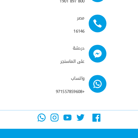
800 897 1901
مصر
16146
دردشة
على الماسنجر
واتساب
+971557859608