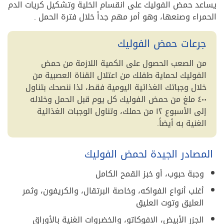
يساعد حمض الفوليك على انقسام الخلية وتشكيل كريات الدم
الحمراء وصنعها، وهو أمر مهم جداً خلال فترة الحمل .
جرعات حمض الفوليك
من الصعب الحصول على الكمية اللازمة من حمض
الفوليك لحماية طفلك من اعتلال القناة العصبية من
خلال وجباتك الغذائية اليومية فقط، لذا ننصحك بتناول
٤٠٠ ملغ من حمض الفوليك كل يوم قبل الحمل وخلاله
إلى الأسبوع ١٢ من حملك، وتناول الوجبات الغذائية
الغنية به أيضاً.
المصادر الجيدة لحمض الفوليك
وجبة حبوب، أو خبز القمح الكامل
أغلب أنواع الفواكه، وخاصة البرتقال، والكريفون، وثمر
العليق وتوت العليق
الجزر الأبيض، الافوكاتو، والخضروات الغنية بالأوراق