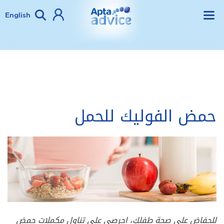
English
حمض الفوليك للحمل
للحفاض على صحة طفلكِ، احرصي على تناول مكملات حمض