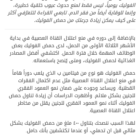
الفوليك يومياً، ليس فقط لمنع حدوث عيوب خلقية خطيرة،
وإنما للوقاية أيضاً من فقر الدم. تابعي القراءة لتتعرّفي أكثر
على كيف يمكن زيادة جرعتكِ من حمض الفوليك.
بالإضافة إلى دوره في منع اعتلال القناة العصبية في بداية
الأشهر الثلاثة الأولى من الحمل، لدى حمض الفوليك بعض
الوظائف المهمة خلال فترة الحمل. اكتشفي أفضل المصادر
الغذائية لحمض الفوليك، ومتى يُنصح باستعماله.
حمض الفوليك هو نوع من فيتامين ب الذي يلعب دوراً هاماً
في منع اعتلال القناة العصبية مثل عدم اكتمال الفقرات
القطنية. ويساعد وجوده على ضمان نمو العمود الفقري
للجنين بشكل ملائم. وأظهرت الدراسات أن زيادة تناول حمض
الفوليك أثناء نمو العمود الفقري للجنين يقلل من مخاطر
اعتلال القناة العصبية.
لهذا السبب ننصحك بتناول ٤٠٠ ملغ من حمض الفوليك بشكل
مثالي قبل ان تحملي، أو عندما تكتشفين بأنك حامل.