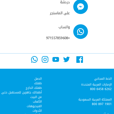
دردشة
على الماسنجر
واتساب
+971557859608
الخط المجاني
الحمل
طفلك
الإمارات العربية المتحدة
طفلك الدارج
800 6458 6262
أطفالك جاهزين للمستقبل حتى
من البيت
المملكة العربية السعودية
الألعاب
800 897 1901
الفيديوهات
الأدوات