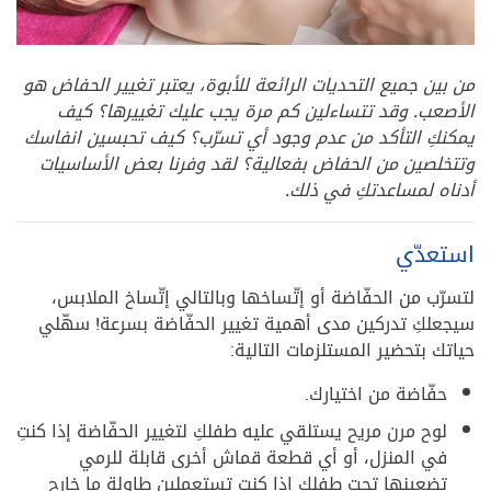
من بين جميع التحديات الرائعة للأبوة، يعتبر تغيير الحفاض هو
الأصعب. وقد تتساءلين كم مرة يجب عليك تغييرها؟ كيف
يمكنكِ التأكد من عدم وجود أي تسرّب؟ كيف تحبسين انفاسك
وتتخلصين من الحفاض بفعالية؟ لقد وفرنا بعض الأساسيات
أدناه لمساعدتكِ في ذلك.
استعدّي
لتسرّب من الحفّاضة أو إتّساخها وبالتالي إتّساخ الملابس،
سيجعلكِ تدركين مدى أهمية تغيير الحفّاضة بسرعة! سهّلي
حياتك بتحضير المستلزمات التالية:
حفّاضة من اختيارك.
لوح مرن مريح يستلقي عليه طفلكِ لتغيير الحفّاضة إذا كنتِ
في المنزل، أو أي قطعة قماش أخرى قابلة للرمي
تضعينها تحت طفلكِ إذا كنتِ تستعملين طاولة ما خارج