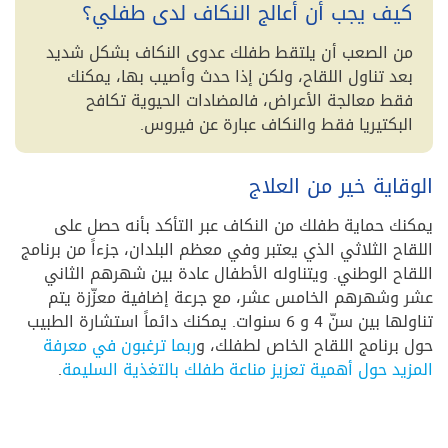
كيف يجب أن أعالج النكاف لدى طفلي؟
من الصعب أن يلتقط طفلك عدوى النكاف بشكل شديد
بعد تناول اللقاح، ولكن إذا حدث وأصيب بها، يمكنك
فقط معالجة الأعراض، فالمضادات الحيوية تكافح
البكتيريا فقط والنكاف عبارة عن فيروس.
الوقاية خير من العلاج
يمكنك حماية طفلك من النكاف عبر التأكد بأنه حصل على
اللقاح الثلاثي الذي يعتبر وفي معظم البلدان، جزءاً من برنامج
اللقاح الوطني. ويتناوله الأطفال عادة بين شهرهم الثاني
عشر وشهرهم الخامس عشر، مع جرعة إضافية معزّزة يتم
تناولها بين سنّ 4 و 6 سنوات. يمكنك دائماً استشارة الطبيب
حول برنامج اللقاح الخاص لطفلك، و
ربما ترغبون في معرفة
المزيد حول أهمية تعزيز مناعة طفلك بالتغذية السليمة
.