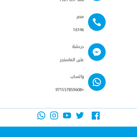
مصر
16146
دردشة
على الماسنجر
واتساب
+971557859608