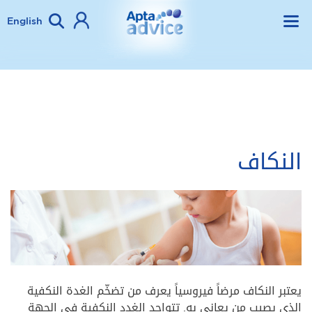
English
النكاف
يعتبر النكاف مرضاً فيروسياً يعرف من تضخّم الغدة النكفية
الذي يصيب من يعاني به. تتواجد الغدد النكفية في الجهة