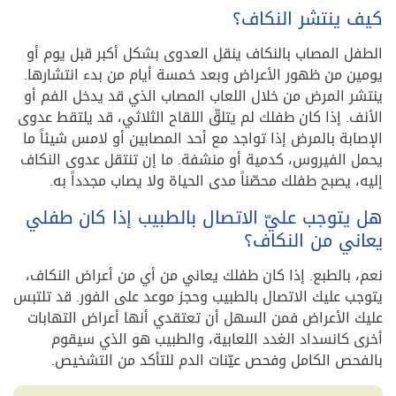
كيف ينتشر النكاف؟
الطفل المصاب بالنكاف ينقل العدوى بشكل أكبر قبل يوم أو
يومين من ظهور الأعراض وبعد خمسة أيام من بدء انتشارها.
ينتشر المرض من خلال اللعاب المصاب الذي قد يدخل الفم أو
الأنف. إذا كان طفلك لم يتلقّ اللقاح الثلاثي، قد يلتقط عدوى
الإصابة بالمرض إذا تواجد مع أحد المصابين أو لامس شيئاً ما
يحمل الفيروس، كدمية أو منشفة. ما إن تنتقل عدوى النكاف
إليه، يصبح طفلك محصّناً مدى الحياة ولا يصاب مجدداً به.
هل يتوجب عليّ الاتصال بالطبيب إذا كان طفلي
يعاني من النكاف؟
نعم، بالطبع. إذا كان طفلك يعاني من أي من أعراض النكاف،
يتوجب عليك الاتصال بالطبيب وحجز موعد على الفور. قد تلتبس
عليك الأعراض فمن السهل أن تعتقدي أنها أعراض التهابات
أخرى كانسداد الغدد اللعابية، والطبيب هو الذي سيقوم
بالفحص الكامل وفحص عيّنات الدم للتأكد من التشخيص.