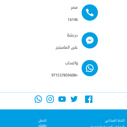
مصر
16146
دردشة
على الماسنجر
واتساب
+971557859608
الخط المجاني
الحمل
طفلك