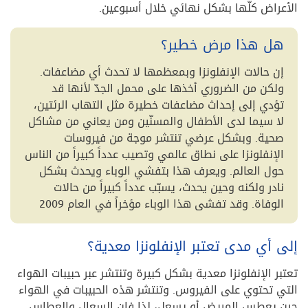
الأعراض كلّها بشكل نهائي خلال أسبوعين.
هل هذا مرض خطير؟
إن حالات الإنفلونزا وبمعظمها لا تحدث أي مضاعفات.
ولكن من الضروري أخذها على محمل الجدّ لأنها قد
تؤدي إلى إحداث مضاعفات خطيرة مثل التهاب الرئتين،
لا سيما لدى الأطفال والمسنّين ومن يعاني من مشاكل
صحية. وبشكل عرضي تنتشر موجة من فيروسات
الإنفلونزا على نطاق عالمي وتصيب عدداً كبيراً من الناس
حول العالم. ويعرف هذا بتفشي الوباء ويحدث بشكل
نادر ولكنه وحين يحدث، يسبّب عدداً كبيراً من حالات
الوفاة. وقد تفشى هذا الوباء مؤخراً في العام 2009
إلى أي مدى تعتبر الإنفلونزا معدية؟
تعتبر الإنفلونزا معدية بشكل كبيرة وتنتشر عبر حبيبات الهواء
التي تحتوي على الفيروس. وتنتشر هذه الحبيبات في الهواء
حين يعطس المريض أو يسعل، لذا فإن السعال والعطاس