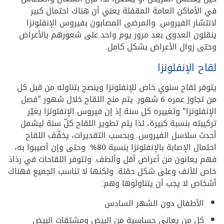
في الأماكن العامة المقفلة يعني أن هناك احتمال كبير
لانتشار الفيروس. والمرضى المصابون بفيروس الإنفلونزا
ينقلون العدوى بعد مرور يوم واحد على شعورهم بالأعراض
وحتى زوال الأعراض بشكل كامل.
لقاح الإنفلونزا
يتوفر لقاح سنوي خاص للإنفلونزا وينصح بتناوله من قبل كل
من تجاوز عمره 6 شهور. يتم منح اللقاح خلال شهور “فصل
الإنفلونزا” وتغييره كل سنة إذ إن فيروس الإنفلونزا يغيّر
تركيبته بنسبة كبيرة، لذا يتم تطوير اللقاح كلّ سنة ليشمل
أحدث سلاسل الفيروس. وبحسب التقديرات، يخفّف اللقاح
احتمال الإصابة بالإنفلونزا بنسبة 80%. وحتى وإن أصيبوا به،
فهم يعانون من أعراض أقل وألطف. وتتوفر اللقاحات في رذاذ
خاص للأنف وعلى شكل حقنة. ولكنها لا تناسب الجميع فهناك
أشخاص لا يجب أن يتناولوها وهم:
الأطفال دون الشهر السادس
كل من يعاني حساسية من البيض ومشتقات البيض