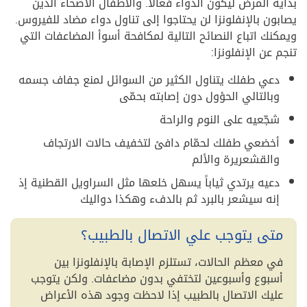
بداية المرض ليكون الدواء فعالاً. والأطفال الأصحاء الذين
يصابون بالإنفلونزا لن يحتاجوا إلى تناول دواء مضاد للفيروس.
ويمكنك اتباع النصائح التالية لمكافحة أسوأ المضاعفات التي
تنجم عن الإنفلونزا:
دعي طفلك يتناول الكثير من السوائل لمنع جفاف جسمه
وبالتالي الحؤول دون إصابته بحمّى
شجّعيه على النوم والراحة
أخضعي طفلك لحمّام دافئ لتخفيف حالات الارتجاف
والقشعريرة والألم
دعيه يرتدي ثياباً يسهل خلعها مثل السراويل القطنية إذ
إنه سيشعر بالبرد ثم بالدفء وهكذا دواليك
متى يتوجب علي الاتصال بالطبيب؟
في معظم الحالات، تستلزم الإصابة بالإنفلونزا بين
أسبوع وأسبوعين لتختفي بدون مضاعفات. ولكن يتوجب
عليك الاتصال بالطبيب إذا لاحظت وجود هذه الأعراض