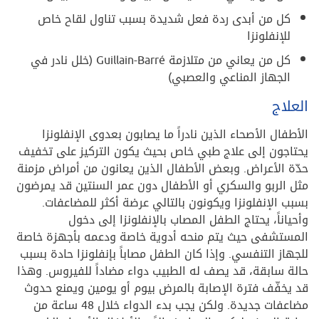
كل من أبدى ردة فعل شديدة بسبب تناول لقاح خاص
للإنفلونزا
كل من يعاني من متلازمة Guillain-Barré (خلل نادر في
الجهاز المناعي والعصبي)
العلاج
الأطفال الأصحاء الذين نادراً ما يصابون بعدوى الإنفلونزا
يحتاجون إلى علاج طبي خاص بحيث يكون التركيز على تخفيف
حدّة الأعراض. وبعض الأطفال الذين يعانون من أمراض مزمنة
مثل الربو والسكري أو الأطفال دون عمر السنتين قد يمرضون
بسبب الإنفلونزا ويكونون بالتالي عرضة أكثر للمضاعفات.
وأحياناً، يحتاج الطفل المصاب بالإنفلونزا إلى دخول
المستشفى حيث يتم منحه أدوية خاصة ودعمه بأجهزة خاصة
للجهاز التنفسي. وإذا كان الطفل مصاباً بإنفلونزا حادة بسبب
حالة سابقة، قد يصف له الطبيب دواء مضاداً للفيروس. وهذا
قد يخفّف فترة الإصابة بالمرض بيوم أو يومين ويمنع حدوث
مضاعفات جديدة. ولكن يجب بدء الدواء خلال 48 ساعة من