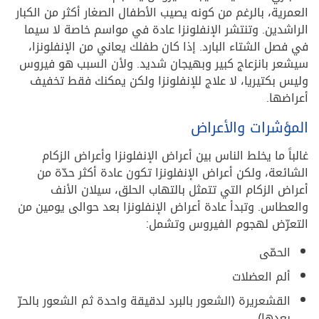
العمرية، بالرغم من كونه يصيب الأطفال الصغار أكثر من الكبار
الراشدين. وتنتشر الإنفلونزا عادة في مواسم خاصة لا سيما
في فصل الشتاء البارد. إذا كان طفلك يعاني من الإنفلونزا،
سيشعر بانزعاج كبير وبهيجان شديد. ولأن السبب هو فيروس
وليس بكتيريا، لا علاج للإنفلونزا ولكن يمكنك فقط تخفيف
أعراضها.
المؤشرات والأعراض
غالباً ما يخلط الناس بين أعراض الإنفلونزا وأعراض الزكام
الشائعة، ولكن أعراض الإنفلونزا تكون عادة أكثر حدّة من
أعراض الزكام التي تتمثل بالتهاب الحلق، سيلان الأنف
والعطاس. وتبدأ عادة أعراض الإنفلونزا بعد حوالى يومين من
التعرّض لهجوم الفيروس وتشمل:
الحمّى
ألم العضلات
القشعريرة (الشعور بالبرد لدقيقة واحدة ثم الشعور بالحرّ
بعدها)