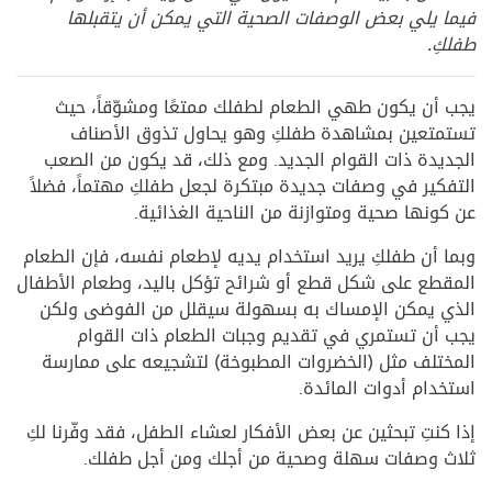
فيما يلي بعض الوصفات الصحية التي يمكن أن يتقبلها
طفلكِ.
يجب أن يكون طهي الطعام لطفلك ممتعًا ومشوّقاً، حيث
تستمتعين بمشاهدة طفلكِ وهو يحاول تذوق الأصناف
الجديدة ذات القوام الجديد. ومع ذلك، قد يكون من الصعب
التفكير في وصفات جديدة مبتكرة لجعل طفلكِ مهتماً، فضلاً
عن كونها صحية ومتوازنة من الناحية الغذائية.
وبما أن طفلكِ يريد استخدام يديه لإطعام نفسه، فإن الطعام
المقطع على شكل قطع أو شرائح تؤكل باليد، وطعام الأطفال
الذي يمكن الإمساك به بسهولة سيقلل من الفوضى ولكن
يجب أن تستمري في تقديم وجبات الطعام ذات القوام
المختلف مثل (الخضروات المطبوخة) لتشجيعه على ممارسة
استخدام أدوات المائدة.
إذا كنتِ تبحثين عن بعض الأفكار لعشاء الطفل، فقد وفّرنا لكِ
ثلاث وصفات سهلة وصحية من أجلك ومن أجل طفلك.