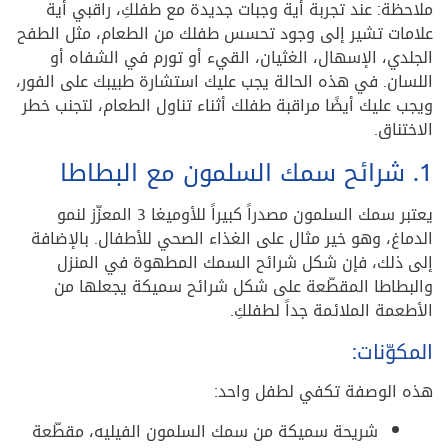
ملاحظة: عند تجربة أية وجبات جديدة مع طفلكِ، راقبي أية
علامات تشير إلى وجود تحسس طفلك من الطعام، مثل الطفح
الجلدي، الإسهال، الغثيان، القيء أو تورم في الشفاه أو
اللسان. في هذه الحالة يجب عليك استشارة طبيبك على الفور،
ويجب عليك أيضًا مراقبة طفلك أثناء تناول الطعام، لتجنب خطر
الاختناق.
1. شرائح سمك السلمون مع البطاطا
يعتبر سمك السلمون مصدراً كبيراً للأوميغا 3 المعزّز لنمو
الدماغ، وهو خير مثال على الغذاء الصحي للأطفال. بالإضافة
إلى ذلك، فإن شكل شرائح السمك المطهوة في المنزل
والبطاطا المقطّعة على شكل شرائح سميكة يجعلها من
الأطعمة الملائمة جداً لطفلكِ.
المكوّنات:
هذه الوصفة تكفي لطفل واحد:
شريحة سميكة من سمك السلمون الفيليه، مقطّعة