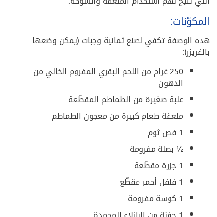
التي تتيح لهم استخدام الملعقة والشوكة.
المكوّنات:
هذه الوصفة تكفي لصنع ثمانية وجبات (يمكن وضعها
بالفريزر):
250 غرام من اللحم البقري المفروم الخالي من
الدهون
علبة صغيرة من الطماطم المقطّعة
ملعقة طعام كبيرة من معجون الطماطم
1 فص ثوم
½ بصلة مفرومة
1 جزرة مقطّعة
1 فلفل أحمر مقطّع
1 كوسة مفرومة
1 حفنة من البازلاء المجمدة