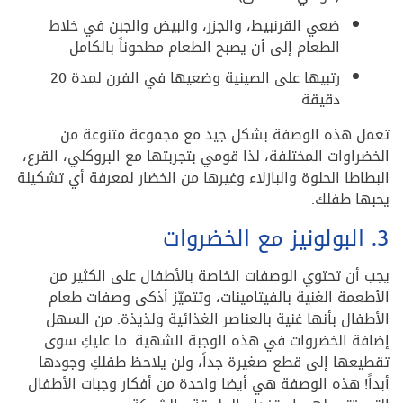
ضعي القرنبيط، والجزر، والبيض والجبن في خلاط
الطعام إلى أن يصبح الطعام مطحوناً بالكامل
رتبيها على الصينية وضعيها في الفرن لمدة 20
دقيقة
تعمل هذه الوصفة بشكل جيد مع مجموعة متنوعة من
الخضراوات المختلفة، لذا قومي بتجربتها مع البروكلي، القرع،
البطاطا الحلوة والبازلاء وغيرها من الخضار لمعرفة أي تشكيلة
يحبها طفلك.
3. البولونيز مع الخضروات
يجب أن تحتوي الوصفات الخاصة بالأطفال على الكثير من
الأطعمة الغنية بالفيتامينات، وتتميّز أذكى وصفات طعام
الأطفال بأنها غنية بالعناصر الغذائية ولذيذة. من السهل
إضافة الخضروات في هذه الوجبة الشهية. ما عليكِ سوى
تقطيعها إلى قطع صغيرة جداً، ولن يلاحظ طفلكِ وجودها
أبداً! هذه الوصفة هي أيضا واحدة من أفكار وجبات الأطفال