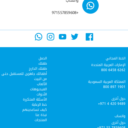
واتساب
+971557859608
الخط المجاني
الحمل
طفلك
الإمارات العربية المتحدة
طفلك الدارج
800 6458 6262
أطفالك جاهزين للمستقبل حتى
من البيت
المملكة العربية السعودية
الألعاب
800 897 1901
الفيديوهات
الأدوات
دول أخرى
الأسئلة المتكررة
+971 4 420 9489
خط الرعاية‎
كيف تساعدينهم
نبذة عنا
واتساب
المنتجات
دول أخرى
+971 55 7859608