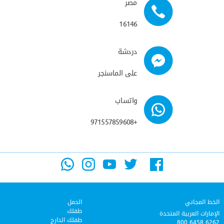
مصر
16146
دردشة
على الماسنجر
واتساب
+971557859608
الخط المجاني
الحمل
طفلك
الإمارات العربية المتحدة
طفلك الدارج
800 6458 6262