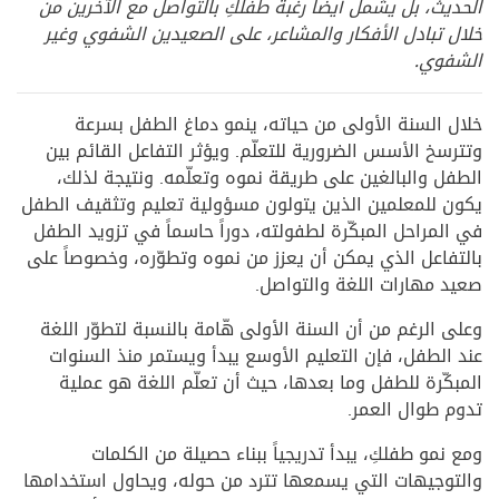
الحديث، بل يشمل أيضاً رغبة طفلكِ بالتواصل مع الآخرين من
خلال تبادل الأفكار والمشاعر، على الصعيدين الشفوي وغير
الشفوي.
خلال السنة الأولى من حياته، ينمو دماغ الطفل بسرعة
وتترسخ الأسس الضرورية للتعلّم. ويؤثر التفاعل القائم بين
الطفل والبالغين على طريقة نموه وتعلّمه. ونتيجة لذلك،
يكون للمعلمين الذين يتولون مسؤولية تعليم وتثقيف الطفل
في المراحل المبكّرة لطفولته، دوراً حاسماً في تزويد الطفل
بالتفاعل الذي يمكن أن يعزز من نموه وتطوّره، وخصوصاً على
صعيد مهارات اللغة والتواصل.
وعلى الرغم من أن السنة الأولى هّامة بالنسبة لتطوّر اللغة
عند الطفل، فإن التعليم الأوسع يبدأ ويستمر منذ السنوات
المبكّرة للطفل وما بعدها، حيث أن تعلّم اللغة هو عملية
تدوم طوال العمر.
ومع نمو طفلكِ، يبدأ تدريجياً ببناء حصيلة من الكلمات
والتوجيهات التي يسمعها تترد من حوله، ويحاول استخدامها