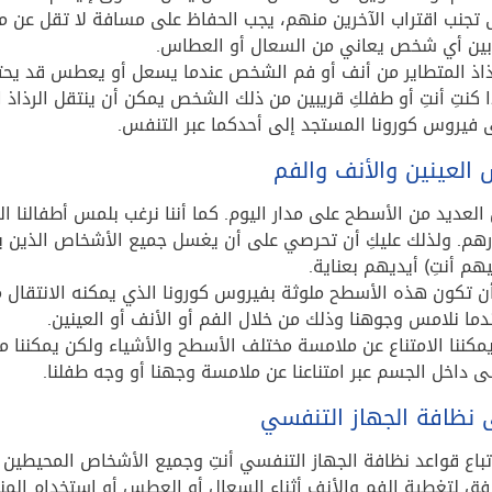
وبين أي شخص يعاني من السعال أو العطاس.
ذاذ المتطاير من أنف أو فم الشخص عندما يسعل أو يعطس قد يح
 كنتِ أنتِ أو طفلكِ قريبين من ذلك الشخص يمكن أن ينتقل الرذاذ ا
 فيروس كورونا المستجد إلى أحدكما عبر التنفس.
العينين والأنف والفم
س العديد من الأسطح على مدار اليوم. كما أننا نرغب بلمس أطفالنا 
م. ولذلك عليكِ أن تحرصي على أن يغسل جميع الأشخاص الذين 
هم أنتِ) أيديهم بعناية.
 تكون هذه الأسطح ملوثة بفيروس كورونا الذي يمكنه الانتقال م
ما نلامس وجوهنا وذلك من خلال الفم أو الأنف أو العينين.
يمكننا الامتناع عن ملامسة مختلف الأسطح والأشياء ولكن يمكننا 
لى داخل الجسم عبر امتناعنا عن ملامسة وجهنا أو وجه طفلنا.
 نظافة الجهاز التنفسي
باع قواعد نظافة الجهاز التنفسي أنتِ وجميع الأشخاص المحيطين
فق لتغطية الفم والأنف أثناء السعال أو العطس أو استخدام المنا