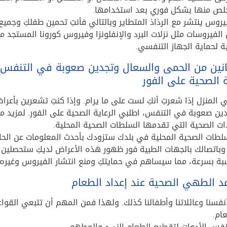
خلص منها بشكل فوري بعد استخدامها.
يروس ينتشر مع الرذاذ المتطاير وبالتالي فأنتِ تحمين طفلكِ وجمي
الفيروسات مثل نزلات البرد والإنفلونزا وفيروس كورونا المستجد من
ة لحماية الجهاز التنفسي.
عانين من الحمى والسعال وتجدين صعوبة في التنفس، 
ة الصحية على الفور
في المنزل إذا شعرتِ أنكِ لست على ما يرام. وإذا كنتِ تشعرين بأعر
ين صعوبة في التنفس، اطلبي الرعاية الصحية على الفور. لمزيد من
ات الصحية التي تقدمها السلطات الصحية المحلية.
لطات الصحية المحلية في بلدك ستزودك بأحدث المعلومات عن الحا
باتصالك بالجهات الطبية فور ظهور هذه الأعراض لديكِ ستحصلين ع
سبة بسرعة، مما سيساهم في حمايتكِ ومنع انتشار الفيروس وغيره 
د الطهي الصحية عند إعداد الطعام
أنفسنا وعائلاتنا وأطفالنا كذلك. ولهذا فمن المهم أن تتبعي القوا
عام.
فس الأدوات لتقطيع الطعام النيء والمطهو.