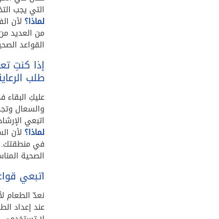
التي يجب الت
لماذا؟
لأن الف
من العديد من 
القواعد الصحي
إذا كنتِ ت
طلب الرعاي
عليكِ البقاء 
والسعال وتجد
اتبعي الإرشاد
لماذا؟
لأن الس
في منطقتك. و
الصحية المنا
اتبعي قواع
نعدّ الطعام ل
عند إعداد الط
لا تستخدمي ن