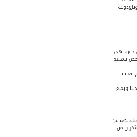
ويزودونك
ل دوري هي
شخص بلمسه
م معقم
ينا ويمنع
 أطفالهم عن
آخرين من