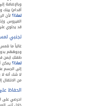
أقدام) بينك 
لماذا؟
لأن الر
الفيروس. وإذا
قد يحتوي على
تجنبي لمس 
غالباً ما نلم
وجوههم بدوره
طفلكِ (بمن في
لماذا؟
يمكن أن
إلى الجسم عند
لا شك أنه لا 
من الانتقال إ
الحفاظ على
احرصي على ات
خلال ثني المر