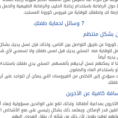
”) حول الرضاعة باستخدام زجاجة الحليب والرضاعة الطبيعية والحمل 
لازمة لكِ ولطفلكِ للوقاية من فيروس كورونا المستجد.
7 وسائل لحماية طفلكِ
ن بشكل منتظم
كورونا عن طريق التواصل بين الناس، ولذلك فإن غسل يديكِ بشك
ضل للوقاية منه. اغسلي يديكِ قبل لمس طفلكِ ولا تسمحي لأي 
ديه أيضاً.
لنا لا يمكنهم غسل أيديهم بأنفسهم، اغسلي يدي طفلكِ باستخدا
و باستخدام الماء والصابون.
 سيؤدي إلى التخلص من الفيروسات التي يمكن أن تتواجد على أيد
طفلكِ.
سافة كافية عن الآخرين
ب الآخرون بمداعبة أطفالنا. ولذلك تقع على الوالدين مسؤولية إبعاد
الغين قدر الإمكان. ويعتمد ذلك بشكل رئيسي على منع الأشخاص ال
نهم لوقت طويل لأن ذلك من شأنه أن ينقل العدوى إليهم.