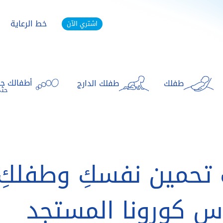
خط الرعاية
اشتري الآن
أطفالك جا
طفلك
طفلك الدارج
حتى
تحمين نفسكِ وطفلكِ
س كورونا المستجد