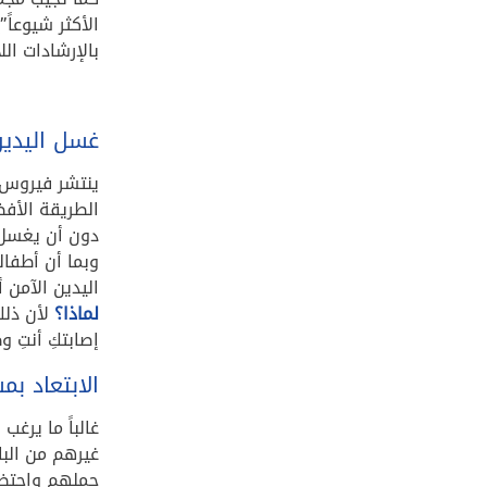
الأكثر شيوعاً
بالإرشادات ال
غسل اليدي
ينتشر فيروس 
الطريقة الأف
دون أن يغسل ي
وبما أن أطفا
اليدين الآمن أ
لماذا؟
لأن ذلك
إصابتكِ أنتِ و
الابتعاد بم
غالباً ما يرغ
غيرهم من الب
حملهم واحتضا