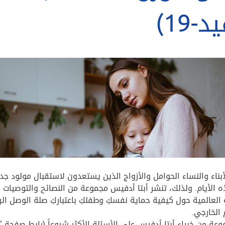
-19)
أبناء والنساء الحوامل والأزواج الذين يستعدون لاستقبال مولود جد
الأيام. ولذلك، تنشر أبتا أدفيس مجموعة من النصائح والتوصيات 
لعالمية حول كيفية حماية نفسكِ وطفلكِ باعتباركِ صلة الوصل الر
 الخارجي.
عة من خبراء أبتا أدفيس على الأسئلة الأكثر شيوعاً (رابط صفحة “