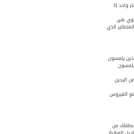
وبالإضافة إلى تجنب اقتراب الآخرين منهم، يجب الحفاظ على مسافة لا تقل عن متر واحد (3
توي على
لمتطاير الذي
الذين يلمسون
يلمسون
ن اليدين
منع الفيروس
 بطفلك من
ديل الورقية