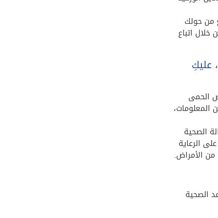
ع من حولك
 خلال اتباع
عليكِ
اض الحمى
 المعلومات،
لة الصحية
لى الرعاية
من الأمراض.
عد الصحية