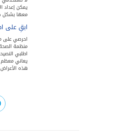
يمكن إعداد ا
معها بشكل صح
ابقِ على اط
احرصي على مت
منظمة الصحة 
اطلبي النصيحة
يعاني معظم ا
هذه الأعراض 