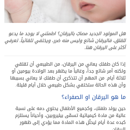
هل المولود الجديد مصابٌ باليرقان؟ اطمئني لا يوجد ما يدعو
للقلق، فاليرقان شائع وليس منه ضرر، ويختفي تلقائياً. تعرفي
أكثر على اليرقان هنا.
إذا كان طفلكِ يعاني من اليرقان، من الطبيعي أن تقلقي
ولكنه أمر شائع جداً، وغالباً ما يظهر بعد الولادة بيومين أو
ثلاثة أيام. من المهم أن تتذكري أن طفلكِ لا يعاني بسببها
وأن هذه الحالة ستختفي بشكل طبيعي خلال أيام قليلة.
ما هو اليرقان او الصفراء؟
حين يولد طفلكِ، وكجميع الأطفال يحتوي دمه على نسبة
عالية من مادة كيميائية تسمّى بيليروبين، وأحياناً يستلزم
كبده عدة أيام ليحلّل هذه المادة مما يؤدي إلى ظهور
اليرقان.